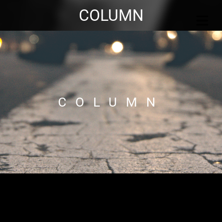
COLUMN
COLUMN
OME